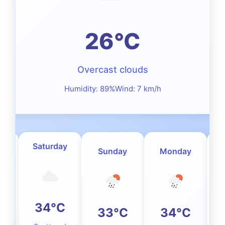
26°C
Overcast clouds
Humidity: 89%
Wind: 7 km/h
Saturday
ow
Sunday
Monday
34°C
C
33°C
34°C