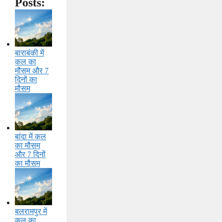
Posts:
बाराबंकी में
कल का
मौसम और 7
दिनों का
मौसम
बांदा में कल
का मौसम
और 7 दिनों
का मौसम
बलरामपुर में
कल का