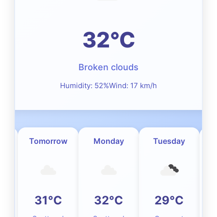
32°C
Broken clouds
Humidity: 52%
Wind: 17 km/h
Tomorrow
Monday
Tuesday
W
C
31°C
32°C
29°C