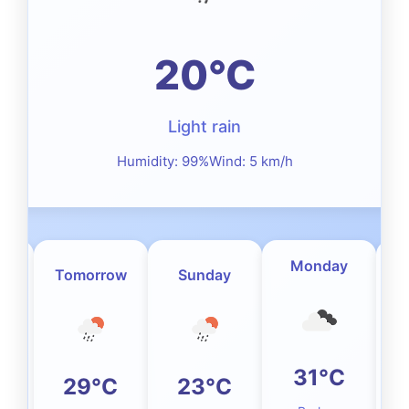
20°C
Light rain
Humidity: 99%
Wind: 5 km/h
Monday
Tomorrow
Sunday
31°C
C
29°C
23°C