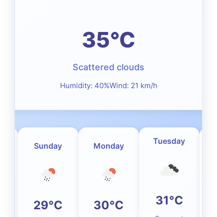
35°C
Scattered clouds
Humidity: 40%
Wind: 21 km/h
ow
Tuesday
Sunday
Monday
W
C
31°C
29°C
30°C