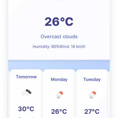
26°C
Overcast clouds
Humidity: 80%
Wind: 16 km/h
Tomorrow
W
Monday
Tuesday
C
30°C
26°C
27°C