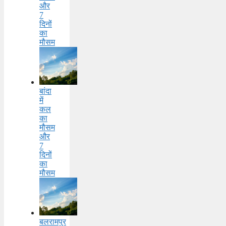
और
7
दिनों
का
मौसम
बांदा
में
कल
का
मौसम
और
7
दिनों
का
मौसम
बलरामपुर